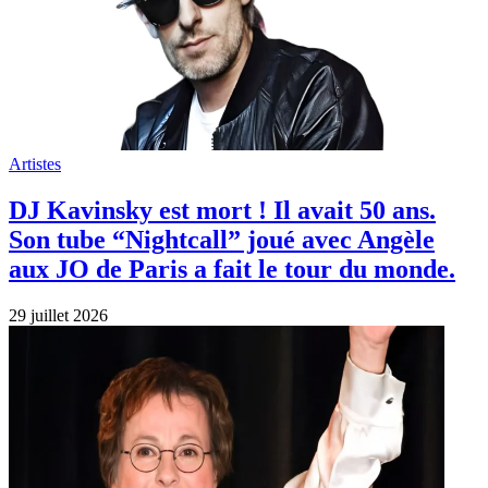
Artistes
DJ Kavinsky est mort ! Il avait 50 ans.
Son tube “Nightcall” joué avec Angèle
aux JO de Paris a fait le tour du monde.
29 juillet 2026