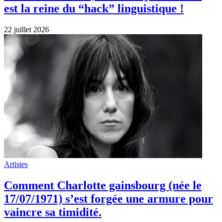
est la reine du “hack” linguistique !
22 juillet 2026
Artistes
Comment Charlotte gainsbourg (née le
17/07/1971) s’est forgée une armure pour
vaincre sa timidité.