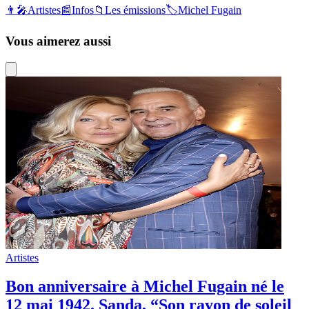
👨‍🎤
Artistes
📰
Infos
📁
Les émissions
🏷️
Michel Fugain
Vous aimerez aussi
Artistes
Bon anniversaire à Michel Fugain né le
12 mai 1942. Sanda, “Son rayon de soleil