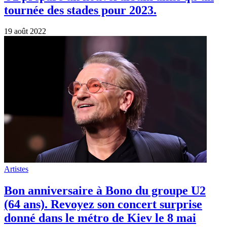
tournée des stades pour 2023.
19 août 2022
Artistes
Bon anniversaire à Bono du groupe U2
(64 ans). Revoyez son concert surprise
donné dans le métro de Kiev le 8 mai