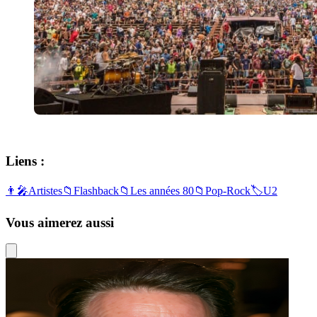
Liens :
👨‍🎤
Artistes
📁
Flashback
📁
Les années 80
📁
Pop-Rock
🏷️
U2
Vous aimerez aussi