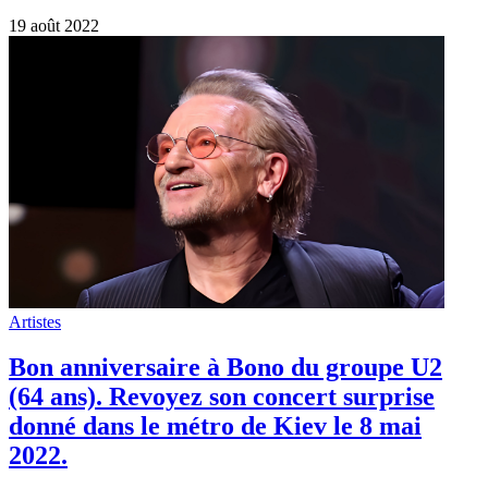
19 août 2022
Artistes
Bon anniversaire à Bono du groupe U2
(64 ans). Revoyez son concert surprise
donné dans le métro de Kiev le 8 mai
2022.