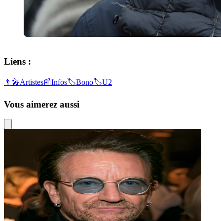
Liens :
👨‍🎤
Artistes
📰
Infos
🏷️
Bono
🏷️
U2
Vous aimerez aussi