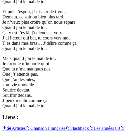
Quand j’ai le mal de toi
Et puis l’espoir, j’suis sûr de t’voir,
Demain, ce soir ou bien plus tard.
Je n’veux plus croire qu’on nous sépare
Quand j’ai le mal de toi.
Ça y est t’es là, j’entends ta voix.
J’ai l’cœur qui bat, tu cours vers moi.
T’es dans mes bras… J’délire comme ça
Quand j’ai le mal de toi.
Mais quand j’ai le mal de toi,
Je raconte n’importe quoi :
Que tu n’me manques pas,
Que j’t’attends pas,
Que j’ai des ailes,
Une vie nouvelle.
Sourire devant,
Souffrir dedans.
J’peux mentir comme ça
Quand j’ai le mal de toi.
Liens :
👨‍🎤
Artistes
📁
Chanson Française
📁
Flashback
📁
Les années 80
📁