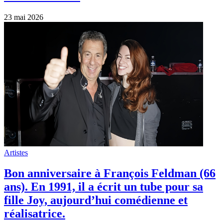
23 mai 2026
Artistes
Bon anniversaire à François Feldman (66
ans). En 1991, il a écrit un tube pour sa
fille Joy, aujourd’hui comédienne et
réalisatrice.