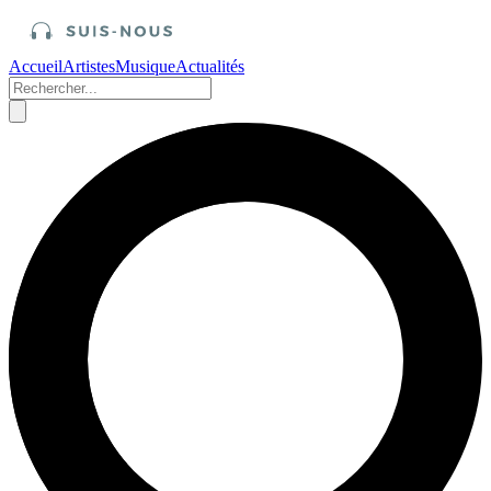
Accueil
Artistes
Musique
Actualités
Accueil
/
Artistes
Une pensée pour Charles Aznavour né le
22 mai 1924.
Publié le 22 mai 2026