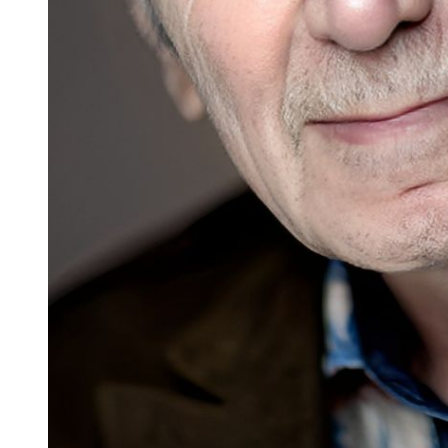
Liens :
👨‍🎤
Artistes
📁
Chanson Française
📰
Infos
🏷️
Charles Aznavour
Vous aimerez aussi