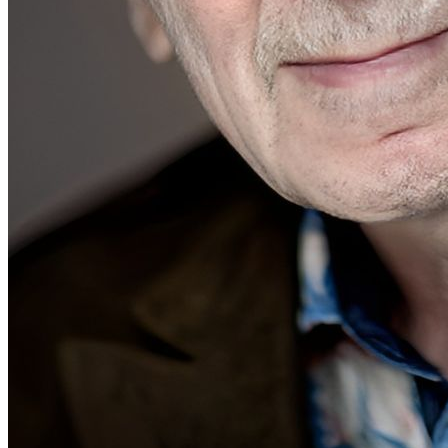
En ce 22 mai, nos pensées se tournent inévitablement vers l’un des
plus grands monuments de la chanson française, Charles Aznavour,
né à cette même date en 1924. Avec sa voix au timbre si singulier et
sa plume d’une sensibilité rare, il a su traverser les époques et les
frontières, devenant l’ambassadeur éternel de la culture francophone
à travers le monde. De “La Bohème” à “Emmenez-moi”, en passant
par “Hier encore”, ses mélodies ont bercé nos vies, racontant
l’amour, la nostalgie, la fuite du temps et les joies simples de
l’existence avec une authenticité qui résonne encore dans le cœur de
millions de personnes. Charles Aznavour n’était pas seulement un
interprète magistral, il était un conteur hors pair qui a su capturer
l’essence même de l’âme humaine. Aujourd’hui, alors que nous
célébrons l’anniversaire de sa naissance, son immense héritage reste
plus vivant que jamais. Ses chansons continuent de faire vibrer
toutes les générations, prouvant que les véritables artistes ne meurent
jamais tout à fait, car ils survivent éternellement dans la poésie et
l’émotion qu’ils nous ont léguées.