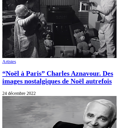
Artistes
Charles Aznavour aurait eu 100 ans
aujourd’hui. “Sa Jeunesse”, l’un de ses
plus beaux chefs-d’œuvre.
30 novembre 2022
Mentions légales
•
Politique de confidentialité
© 2026 Suis-Nous. Tous droits réservés.