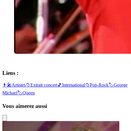
Liens :
👨‍🎤
Artistes
📁
Extrait concert
🎵
International
📁
Pop-Rock
🏷️
George
Michael
🏷️
Queen
Vous aimerez aussi