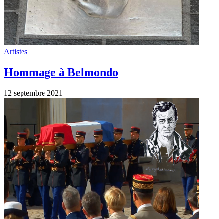
Artistes
L’adieu à Jean Paul Belmondo aux
invalides au son de “Chi Mai” d’Ennio
Morricone
9 septembre 2021
Infos