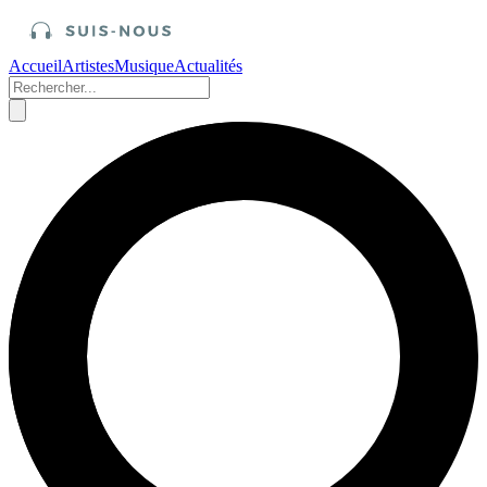
Accueil
Artistes
Musique
Actualités
Accueil
/
Films
Quand Jean Paul Belmondo dansait avec
Jean Gabin dans “Un singe en hiver”
Publié le 6 septembre 2021