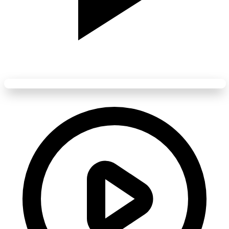
Quand Jean Paul Belmondo dansait avec Jean Gabin dans “Un
singe en hiver”
Lecture disponible • Cliquez pour lancer
L’un des nombreux films cultes dans lequel Jean Paul Belmondo a
tourné: “
Un singe en hiver
” avec un autre monstre du cinéma
français
Jean Gabin .