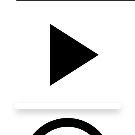
Média Vidéo
Lecture disponible • Cliquez pour lancer
Liens :
🎬
Films
🏷️
Jean Paul Belmondo