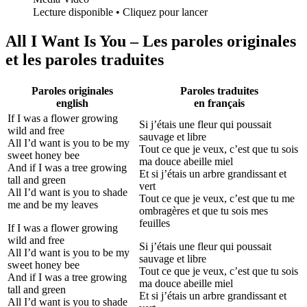
Lecture disponible • Cliquez pour lancer
All I Want Is You – Les paroles originales
et les paroles traduites
Paroles originales
Paroles traduites
english
en français
If I was a flower growing
Si j’étais une fleur qui poussait
wild and free
sauvage et libre
All I’d want is you to be my
Tout ce que je veux, c’est que tu sois
sweet honey bee
ma douce abeille miel
And if I was a tree growing
Et si j’étais un arbre grandissant et
tall and green
vert
All I’d want is you to shade
Tout ce que je veux, c’est que tu me
me and be my leaves
ombragères et que tu sois mes
feuilles
If I was a flower growing
wild and free
Si j’étais une fleur qui poussait
All I’d want is you to be my
sauvage et libre
sweet honey bee
Tout ce que je veux, c’est que tu sois
And if I was a tree growing
ma douce abeille miel
tall and green
Et si j’étais un arbre grandissant et
All I’d want is you to shade