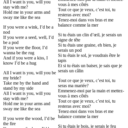
All I want is you, will you
vous à mes côtés
stay with me?
Tout ce que je veux, c’est toi, tu
Hold me in your arms and
resteras avec moi?
sway me like the sea
Tenez-moi dans vos bras et me
balance comme la mer
If you were a wink, I’d be a
nod
Si tu étais un clin d’œil, je serais un
If you were a seed, well, I’d
signe de tête
be a pod
Si tu étais une graine, eh bien, je
If you were the floor, I’d
serais un pod
wanna be the rug
Si tu étais le sol, je voudrais être le
And if you were a kiss, I
tapis
know I’d be a hug
Et si tu étais un baiser, je sais que je
serais un câlin
All I want is you, will you be
my bride?
Tout ce que je veux, c’est toi, tu
Take me by the hand and
seras ma mariée?
stand by my side
Emmenez-moi par la main et mettez-
All I want is you, will you
vous à mes côtés
stay with me?
Tout ce que je veux, c’est toi, tu
Hold me in your arms and
resteras avec moi?
sway me like the sea
Tenez-moi dans vos bras et me
balance comme la mer
If you were the wood, I’d be
the fire
Si tu étais le bois, je serais le feu