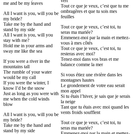
vert
me and be my leaves
Tout ce que je veux, c’est que tu me
ombragères et que tu sois mes
All I want is you, will you be
feuilles
my bride?
Take me by the hand and
Tout ce que je veux, c’est toi, tu
stand by my side
seras ma mariée?
All I want is you, will you
Emmenez-moi par la main et mettez-
stay with me?
vous à mes côtés
Hold me in your arms and
Tout ce que je veux, c’est toi, tu
sway me like the sea
resteras avec moi?
Tenez-moi dans vos bras et me
If you were a river in the
balance comme la mer
mountains tall
The rumble of your water
Si vous étiez une rivière dans les
would be my call
montagnes hautes
If you were the winter, I
Le grondement de votre eau serait
know I’d be the snow
mon appel
Just as long as you were with
Si tu étais l’hiver, je sais que je serais
me when the cold winds
la neige
blow
Tant que tu étais avec moi quand les
vents froids soufflent
All I want is you, will you be
my bride?
Tout ce que je veux, c’est toi, tu
Take me by the hand and
seras ma mariée?
stand by my side
Emmenez-moi par la main et mettez-