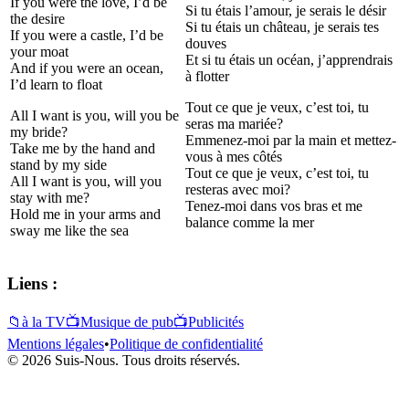
If you were the love, I’d be
Si tu étais l’amour, je serais le désir
the desire
Si tu étais un château, je serais tes
If you were a castle, I’d be
douves
your moat
Et si tu étais un océan, j’apprendrais
And if you were an ocean,
à flotter
I’d learn to float
Tout ce que je veux, c’est toi, tu
All I want is you, will you be
seras ma mariée?
my bride?
Emmenez-moi par la main et mettez-
Take me by the hand and
vous à mes côtés
stand by my side
Tout ce que je veux, c’est toi, tu
All I want is you, will you
resteras avec moi?
stay with me?
Tenez-moi dans vos bras et me
Hold me in your arms and
balance comme la mer
sway me like the sea
Liens :
📁
à la TV
📺
Musique de pub
📺
Publicités
Mentions légales
•
Politique de confidentialité
© 2026 Suis-Nous. Tous droits réservés.