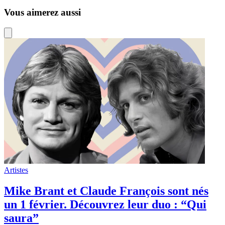
saura”
1 février 2024
Chanson Française
Archives : Quand Mike Brant chantait
Laisse moi t’aimer en direct avec
l’orchestre de Raymond Lefevre.