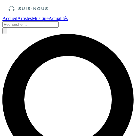
Accueil
Artistes
Musique
Actualités
Accueil
/
Artistes
Mike Brant chante “Laisse-moi t’aimer”
dans l’émission “Comme il vous plaira”
présentée par Denise Glaser le 23 février
1970.
Publié le 4 novembre 2024