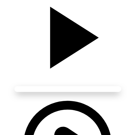
Média Vidéo
Lecture disponible • Cliquez pour lancer
“
Laisse-moi t’aimer
” est l’un des plus grands succès de
Mike
Brant
. Sorti en 1970, ce titre a rapidement grimpé dans les hit-
parades et a conquis le public avec sa mélodie romantique et la voix
puissante de
Mike
. La chanson reste encore aujourd’hui une des
références incontournables de la chanson française des années 70.
Liens :