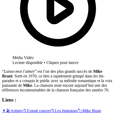
👨‍🎤
Artistes
📁
Extrait concert
📁
Les émissions
🏷️
Mike Brant
Vous aimerez aussi
Artistes
Mike Brant et Claude François sont nés
un 1 février. Découvrez leur duo : “Qui