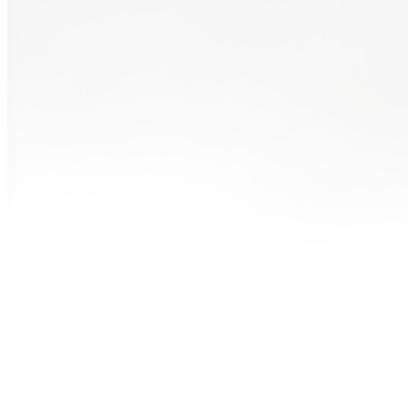
Mike Brant a interprété “Laisse-moi
t’aimer” lors de l’émission “Comme il
vous plaira” diffusée le 23 février 1970
sur RTF. L’émission était présentée par
Denise Glaser et a accueilli plusieurs
artistes de renom. Cette performance a
contribué à la popularité de la chanson et
a marqué les esprits de nombreux fans.