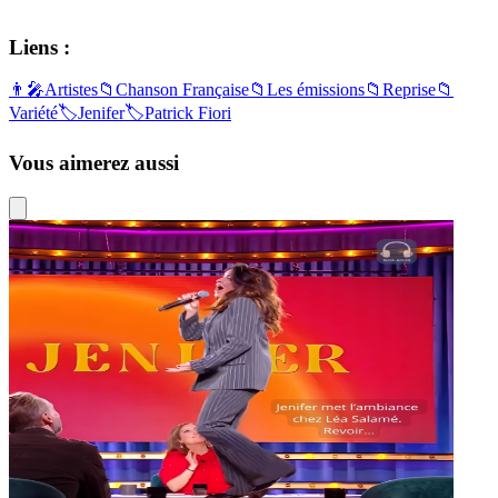
Liens :
👨‍🎤
Artistes
📁
Chanson Française
📁
Les émissions
📁
Reprise
📁
Variété
🏷️
Jenifer
🏷️
Patrick Fiori
Vous aimerez aussi