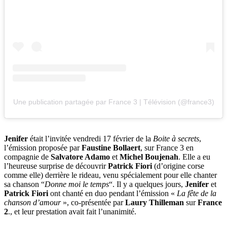
Une publication partagée par France 3 | Télévision (@france3)
Jenifer
était l’invitée vendredi 17 février de la
Boite à secrets
,
l’émission proposée par
Faustine Bollaert
, sur France 3 en
compagnie de
Salvatore Adamo
et
Michel Boujenah
. Elle a eu
l’heureuse surprise de découvrir
Patrick Fiori
(d’origine corse
comme elle) derrière le rideau, venu spécialement pour elle chanter
sa chanson “
Donne moi le temps
“. Il y a quelques jours,
Jenifer
et
Patrick Fiori
ont chanté en duo pendant l’émission «
La fête de la
chanson d’amour
», co-présentée par
Laury Thilleman
sur
France
2
., et leur prestation avait fait l’unanimité.