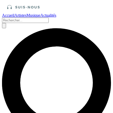
Accueil
Artistes
Musique
Actualités
Accueil
/
Artistes
Julien Clerc et sa relation très spéciale
avec France Gall “Juste bonne à faire des
confitures”
Publié le 26 avril 2022