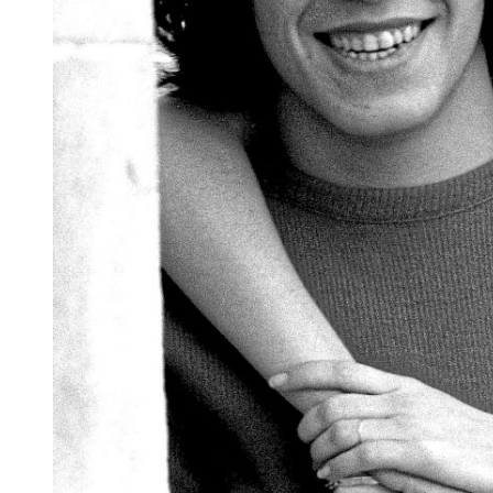
B
ernard Saint-Paul
(ex producteur de
Julien Clerc
) dans la
biographie d’
Alain Wodrascka
baptisée –
France Gall – Des
amours, des chansons et des larmes.
affirme
Elle vivait avec Julien qui ne supportait pas qu’elle
chante, il considérait que c’était soit l’un soit l’autre qui
devait exercer le métier, et lui avait décidé que ce serait
lui la vedette. Il la considérait juste bonne à faire des
confitures, Cela n’enlève rien à l’amour qu’il éprouvait
pour elle, mais il avait à l’époque une autosuffisance
machiste !
C’est dans les années 60 qu
e Julien Clerc
et
France Gall
vont
tomber amoureux. Lui enchaîne les projets, et elle a du mal à percer
avec ses chansons. Selon
Alain Wodrascka, France Gall
aurait
énormément souffert de la notoriété de
Julien Clerc
. Au quotidien,
elle vivait constamment dans l’ombre du chanteur. Celui-ci
l’obligerait même à rester discrète. Pour passer incognito, elle se
déguisera même pour assister aux concerts de son compagnon.