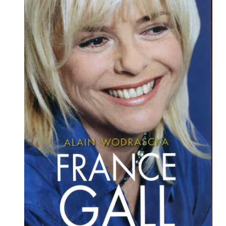
Liens :
👨‍🎤
Artistes
📁
Chanson Française
📁
Les émissions
📁
Variété
🏷️
France Gall
🏷️
Julien Clerc
Vous aimerez aussi