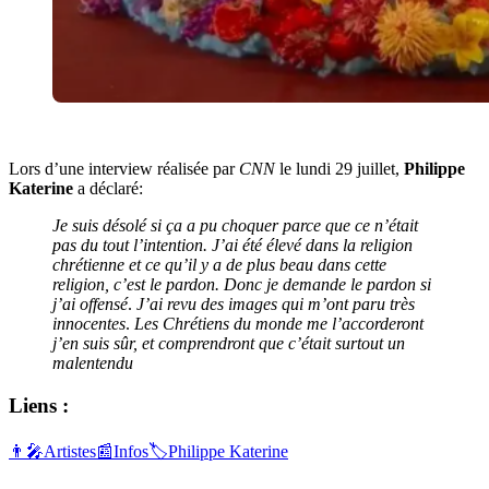
Lors d’une interview réalisée par
CNN
le lundi 29 juillet,
Philippe
Katerine
a déclaré:
Je suis désolé si ça a pu choquer parce que ce n’était
pas du tout l’intention. J’ai été élevé dans la religion
chrétienne et ce qu’il y a de plus beau dans cette
religion, c’est le pardon. Donc je demande le pardon si
j’ai offensé
.
J’ai revu des images qui m’ont paru très
innocentes
.
Les Chrétiens du monde me l’accorderont
j’en suis sûr, et comprendront que c’était surtout un
malentendu
Liens :
👨‍🎤
Artistes
📰
Infos
🏷️
Philippe Katerine