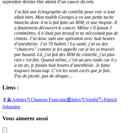
septembre dernier être atteint d’un cancer du rein.
J’ai fait une échographie de contrôle pour voir si tout
allait bien. Mon toubib Georges a vu une petite tache
blanche donc il m’a fait faire un IRM, et une biopsie. Il
a finalement découvert le cancer. Même s’il faisait 3
centimètres, il n’était pas invasif et ne nécessitait pas de
chimio. J’ai donc subi une opération avec huit heures
d’anesthésie
.
J’ai 70 ballets ! La santé, j’ai eu des
“chancers” comme je les appelle car je les ai trouvés
par hasard
.
Là, j’ai fait des IRM de contrôle, j’ai plus
rien c’est fini. Quand même, c’est un peu raide car il y
a un an, je faisais huit heures d’anesthésie
.
Je fume
toujours beaucoup. C’est les seuls excès que je fais.
Pas de picole, pas de drogue…
Liens :
👨‍🎤
Artistes
📁
Chanson Française
📰
Infos
📁
Variété
🏷️
Patrick
Sebastien
Vous aimerez aussi