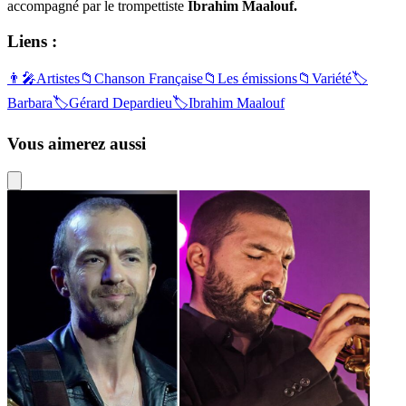
accompagné par le trompettiste
Ibrahim Maalouf.
Liens :
👨‍🎤
Artistes
📁
Chanson Française
📁
Les émissions
📁
Variété
🏷️
Barbara
🏷️
Gérard Depardieu
🏷️
Ibrahim Maalouf
Vous aimerez aussi