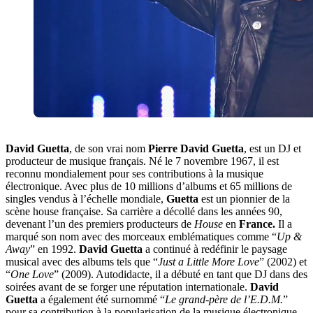
David Guetta
, de son vrai nom
Pierre David Guetta
, est un DJ et
producteur de musique français. Né le 7 novembre 1967, il est
reconnu mondialement pour ses contributions à la musique
électronique. Avec plus de 10 millions d’albums et 65 millions de
singles vendus à l’échelle mondiale,
Guetta
est un pionnier de la
scène house française. Sa carrière a décollé dans les années 90,
devenant l’un des premiers producteurs de
House
en
France.
Il a
marqué son nom avec des morceaux emblématiques comme “
Up &
Away
” en 1992.
David Guetta
a continué à redéfinir le paysage
musical avec des albums tels que “
Just a Little More Love
” (2002) et
“
One Love
” (2009). Autodidacte, il a débuté en tant que DJ dans des
soirées avant de se forger une réputation internationale.
David
Guetta
a également été surnommé “
Le grand-père de l’E.D.M.
”
pour sa contribution à la popularisation de la musique électronique.