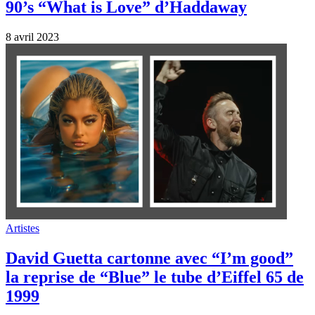
90’s “What is Love” d’Haddaway
8 avril 2023
Artistes
David Guetta cartonne avec “I’m good”
la reprise de “Blue” le tube d’Eiffel 65 de
1999