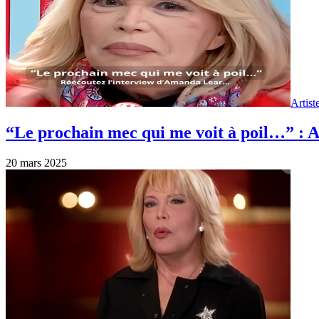
Artist
“Le prochain mec qui me voit à poil…” : 
20 mars 2025