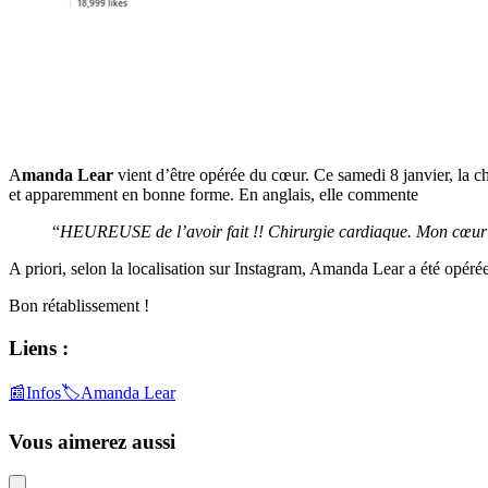
A
manda Lear
vient d’être opérée du cœur. Ce samedi 8 janvier, la c
et apparemment en bonne forme. En anglais, elle commente
“
HEUREUSE
de l’avoir fait !! Chirurgie cardiaque. Mon cœu
A priori, selon la localisation sur Instagram, Amanda Lear a été opérée
Bon rétablissement !
Liens :
📰
Infos
🏷️
Amanda Lear
Vous aimerez aussi