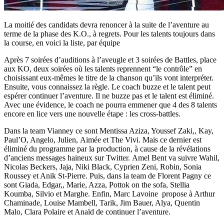
La moitié des candidats devra renoncer à la suite de l’aventure au
terme de la phase des K.O., à regrets. Pour les talents toujours dans
la course, en voici la liste, par équipe
Après 7 soirées d’auditions à l’aveugle et 3 soirées de Battles, place
aux KO, deux soirées où les talents reprennent “le contrôle” en
choisissant eux-mêmes le titre de la chanson qu’ils vont interpréter.
Ensuite, vous connaissez la règle. Le coach buzze et le talent peut
espérer continuer l’aventure. Il ne buzze pas et le talent est éliminé.
Avec une évidence, le coach ne pourra emmener que 4 des 8 talents
encore en lice vers une nouvelle étape : les cross-battles.
Dans la team Vianney ce sont Mentissa Aziza, Youssef Zaki,, Kay,
Paul’O, Angelo, Julien, Aimée et The Vivi. Mais ce dernier est
éliminé du programme par la production, à cause de la révélations
d’anciens messages haineux sur Twitter. Amel Bent va suivre Wahil,
Nicolas Beckers, Jaja, Niki Black, Cyprien Zeni, Robin, Sonia
Roussey et Anik St-Pierre. Puis, dans la team de Florent Pagny ce
sont Giada, Edgar,, Marie, Azza, Pottok on the sofa, Stellia
Koumba, Silvio et Marghe. Enfin, Marc Lavoine propose à Arthur
Chaminade, Louise Mambell, Tarik, Jim Bauer, Alya, Quentin
Malo, Clara Polaire et Anaïd de continuer l’aventure.