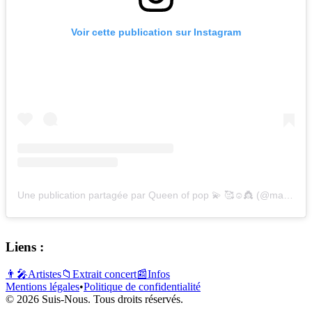
Voir cette publication sur Instagram
Une publication partagée par Queen of pop 💫 🥰☺👸 (@mado_x_mymy)
Liens :
👨‍🎤
Artistes
📁
Extrait concert
📰
Infos
Mentions légales
•
Politique de confidentialité
© 2026 Suis-Nous. Tous droits réservés.