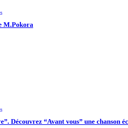
es
de M.Pokora
es
”. Découvrez “Avant vous” une chanson écri