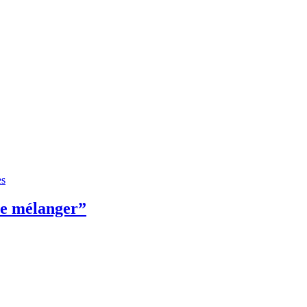
es
Se mélanger”