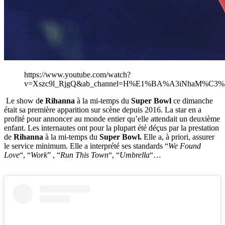
https://www.youtube.com/watch?
v=Xszc9l_RjgQ&ab_channel=H%E1%BA%A3iNhaM%C3%
Le show d
e Rihanna
à la mi-temps du
Super Bowl
ce dimanche
était sa première apparition sur scène depuis 2016. La star en a
profité pour annoncer au monde entier qu’elle attendait un deuxième
enfant. Les internautes ont pour la plupart été déçus par la prestation
de
Rihanna
à la mi-temps du
Super Bowl.
Elle a, à priori, assurer
le service minimum. Elle a interprété ses standards “
We Found
Love
“, “
Work
” , “
Run This Town
“, “
Umbrella
“…