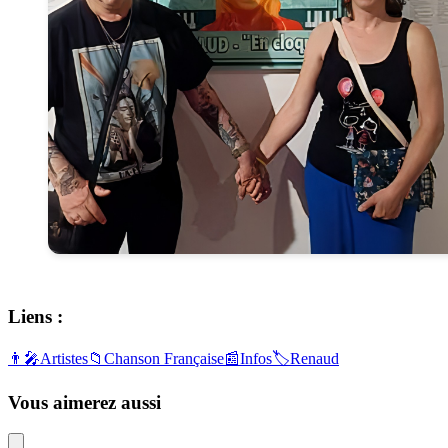
Liens :
👨‍🎤
Artistes
📁
Chanson Française
📰
Infos
🏷️
Renaud
Vous aimerez aussi