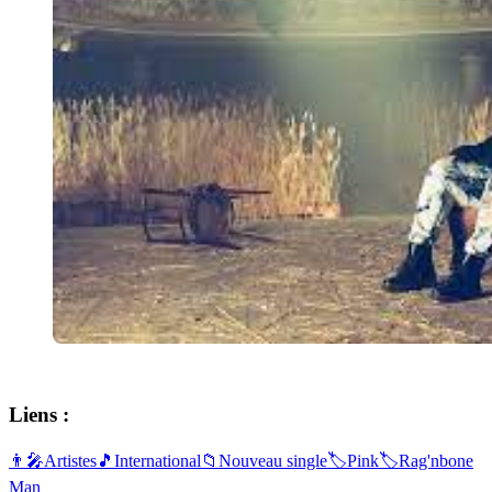
Liens :
👨‍🎤
Artistes
🎵
International
📁
Nouveau single
🏷️
Pink
🏷️
Rag'nbone
Man