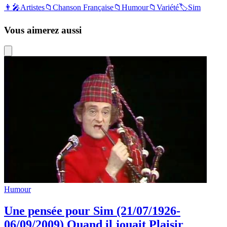
👨‍🎤
Artistes
📁
Chanson Française
📁
Humour
📁
Variété
🏷️
Sim
Vous aimerez aussi
Humour
Une pensée pour Sim (21/07/1926-
06/09/2009) Quand il jouait Plaisir