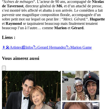
“
Scènes de ménages
“. L’acteur de 90 ans, accompagné de
Nicolas
de Tavernost
, directeur général de
M6
, et d’un attaché de presse,
s’est montré très affecté et abattu à son arrivée. Le comédien a fait
parvenir une magnifique composition florale, accompagnée d’un
sobre petit mot sur lequel on peut lire : “
Merci. Gérard.
“.
Huguette
et
Raymond
se taquinaient beaucoup mais finalement tenaient
beaucoup l’un à l’autre… comme
Marion
et
Gérard
.
Liens :
👨‍🎤
Artistes
📰
Infos
🏷️
Gerard Hernandez
🏷️
Marion Game
Vous aimerez aussi