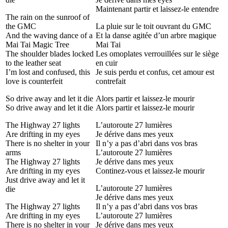
Maintenant partir et laissez-le entendre
The rain on the sunroof of
the GMC
La pluie sur le toit ouvrant du GMC
And the waving dance of a
Et la danse agitée d’un arbre magique
Mai Tai Magic Tree
Mai Tai
The shoulder blades locked
Les omoplates verrouillées sur le siège
to the leather seat
en cuir
I’m lost and confused, this
Je suis perdu et confus, cet amour est
love is counterfeit
contrefait
So drive away and let it die
Alors partir et laissez-le mourir
So drive away and let it die
Alors partir et laissez-le mourir
The Highway 27 lights
L’autoroute 27 lumières
Are drifting in my eyes
Je dérive dans mes yeux
There is no shelter in your
Il n’y a pas d’abri dans vos bras
arms
L’autoroute 27 lumières
The Highway 27 lights
Je dérive dans mes yeux
Are drifting in my eyes
Continez-vous et laissez-le mourir
Just drive away and let it
L’autoroute 27 lumières
die
Je dérive dans mes yeux
The Highway 27 lights
Il n’y a pas d’abri dans vos bras
Are drifting in my eyes
L’autoroute 27 lumières
There is no shelter in your
Je dérive dans mes yeux