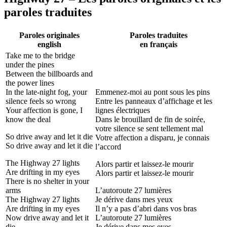
paroles traduites
Paroles originales
Paroles traduites
english
en français
Take me to the bridge
under the pines
Between the billboards and
the power lines
In the late-night fog, your
Emmenez-moi au pont sous les pins
silence feels so wrong
Entre les panneaux d’affichage et les
Your affection is gone, I
lignes électriques
know the deal
Dans le brouillard de fin de soirée,
votre silence se sent tellement mal
So drive away and let it die
Votre affection a disparu, je connais
So drive away and let it die
l’accord
The Highway 27 lights
Alors partir et laissez-le mourir
Are drifting in my eyes
Alors partir et laissez-le mourir
There is no shelter in your
arms
L’autoroute 27 lumières
The Highway 27 lights
Je dérive dans mes yeux
Are drifting in my еyes
Il n’y a pas d’abri dans vos bras
Now drive away and let it
L’autoroute 27 lumières
diе
Je dérive dans mes еyes