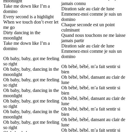
moonlight
jamais connu
Take me down like I’m a
Diration sale au clair de lune
domino
Emmenez-moi comme je suis un
Every second is a highlight
domino
When we touch don’t ever let
Chaque seconde est un point
me go
culminant
Dirty dancing in the
Quand nous touchons ne me laisse
moonlight
jamais partir
Take me down like I’m a
Diration sale au clair de lune
domino
Emmenez-moi comme je suis un
domino
Oh baby, baby, got me feeling
so right
Oh bébé, bébé, m’a fait sentir si
Oh baby, baby, dancing in the
bien
moonlight
Oh bébé, bébé, dansant au clair de
Oh baby, baby, got me feeling
lune
so right
Oh bébé, bébé, m’a fait sentir si
Oh baby, baby, dancing in the
bien
moonlight
Oh bébé, bébé, dansant au clair de
Oh baby, baby, got me feeling
lune
so right
Oh bébé, bébé, m’a fait sentir si
Oh baby, baby, dancing in the
bien
moonlight
Oh bébé, bébé, dansant au clair de
Oh baby, baby, got me feeling
lune
so right
Oh bébé, bébé, m’a fait sentir si