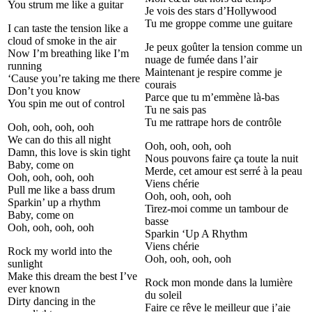
You strum me like a guitar
Je vois des stars d’Hollywood
Tu me groppe comme une guitare
I can taste the tension like a
cloud of smoke in the air
Je peux goûter la tension comme un
Now I’m breathing like I’m
nuage de fumée dans l’air
running
Maintenant je respire comme je
‘Cause you’re taking me there
courais
Don’t you know
Parce que tu m’emmène là-bas
You spin me out of control
Tu ne sais pas
Tu me rattrape hors de contrôle
Ooh, ooh, ooh, ooh
We can do this all night
Ooh, ooh, ooh, ooh
Damn, this love is skin tight
Nous pouvons faire ça toute la nuit
Baby, come on
Merde, cet amour est serré à la peau
Ooh, ooh, ooh, ooh
Viens chérie
Pull me like a bass drum
Ooh, ooh, ooh, ooh
Sparkin’ up a rhythm
Tirez-moi comme un tambour de
Baby, come on
basse
Ooh, ooh, ooh, ooh
Sparkin ‘Up A Rhythm
Viens chérie
Rock my world into the
Ooh, ooh, ooh, ooh
sunlight
Make this dream the best I’ve
Rock mon monde dans la lumière
ever known
du soleil
Dirty dancing in the
Faire ce rêve le meilleur que j’aie