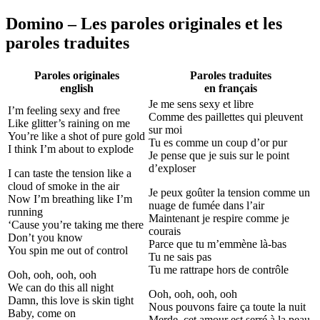
Domino – Les paroles originales et les
paroles traduites
Paroles originales
Paroles traduites
english
en français
Je me sens sexy et libre
I’m feeling sexy and free
Comme des paillettes qui pleuvent
Like glitter’s raining on me
sur moi
You’re like a shot of pure gold
Tu es comme un coup d’or pur
I think I’m about to explode
Je pense que je suis sur le point
d’exploser
I can taste the tension like a
cloud of smoke in the air
Je peux goûter la tension comme un
Now I’m breathing like I’m
nuage de fumée dans l’air
running
Maintenant je respire comme je
‘Cause you’re taking me there
courais
Don’t you know
Parce que tu m’emmène là-bas
You spin me out of control
Tu ne sais pas
Tu me rattrape hors de contrôle
Ooh, ooh, ooh, ooh
We can do this all night
Ooh, ooh, ooh, ooh
Damn, this love is skin tight
Nous pouvons faire ça toute la nuit
Baby, come on
Merde, cet amour est serré à la peau