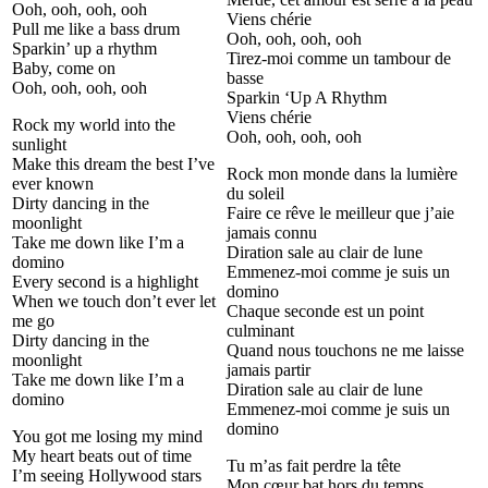
Ooh, ooh, ooh, ooh
Viens chérie
Pull me like a bass drum
Ooh, ooh, ooh, ooh
Sparkin’ up a rhythm
Tirez-moi comme un tambour de
Baby, come on
basse
Ooh, ooh, ooh, ooh
Sparkin ‘Up A Rhythm
Viens chérie
Rock my world into the
Ooh, ooh, ooh, ooh
sunlight
Make this dream the best I’ve
Rock mon monde dans la lumière
ever known
du soleil
Dirty dancing in the
Faire ce rêve le meilleur que j’aie
moonlight
jamais connu
Take me down like I’m a
Diration sale au clair de lune
domino
Emmenez-moi comme je suis un
Every second is a highlight
domino
When we touch don’t ever let
Chaque seconde est un point
me go
culminant
Dirty dancing in the
Quand nous touchons ne me laisse
moonlight
jamais partir
Take me down like I’m a
Diration sale au clair de lune
domino
Emmenez-moi comme je suis un
domino
You got me losing my mind
My heart beats out of time
Tu m’as fait perdre la tête
I’m seeing Hollywood stars
Mon cœur bat hors du temps