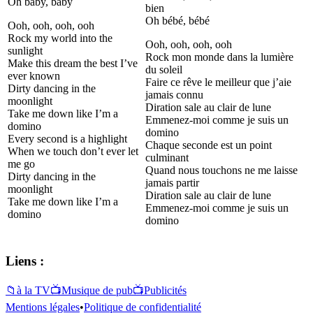
Oh baby, baby
bien
Oh bébé, bébé
Ooh, ooh, ooh, ooh
Rock my world into the
Ooh, ooh, ooh, ooh
sunlight
Rock mon monde dans la lumière
Make this dream the best I’ve
du soleil
ever known
Faire ce rêve le meilleur que j’aie
Dirty dancing in the
jamais connu
moonlight
Diration sale au clair de lune
Take me down like I’m a
Emmenez-moi comme je suis un
domino
domino
Every second is a highlight
Chaque seconde est un point
When we touch don’t ever let
culminant
me go
Quand nous touchons ne me laisse
Dirty dancing in the
jamais partir
moonlight
Diration sale au clair de lune
Take me down like I’m a
Emmenez-moi comme je suis un
domino
domino
Liens :
📁
à la TV
📺
Musique de pub
📺
Publicités
Mentions légales
•
Politique de confidentialité