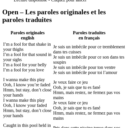
Open – Les paroles originales et les
paroles traduites
Paroles originales
Paroles traduites
english
en français
I’m a fool for that shake in
Je suis un imbécile pour ce tremblement
your thighs
dans tes cuisses
I’m a fool for that sound in
Je suis un imbécile pour ce son dans tes
your sighs
soupirs
I’m a fool for your belly
Je suis un imbécile pour ton ventre
I’m a fool for you love
Je suis un imbécile pour toi l’amour
I wanna make this play
Je veux faire ce jeu
Ooh, I know you’re faded
Ooh, je sais que tu es fané
Hmm, but stay, don’t close
Hmm, mais restez, ne fermez pas vos
your hands
mains
I wanna make this play
Je veux faire ce jeu
Ooh, I know your faded
Ooh, je sais que tu es fané
Hmm, but stay, don’t close
Hmm, mais restez, ne fermez pas vos
your hands
mains
Caught in this pool held in
Pris dans cette piscine tenue dans vos