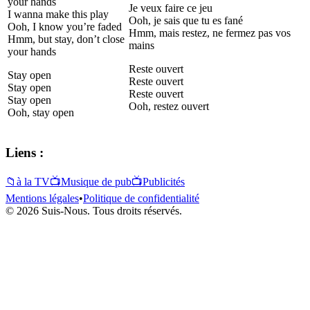
your hands
Je veux faire ce jeu
I wanna make this play
Ooh, je sais que tu es fané
Ooh, I know you’re faded
Hmm, mais restez, ne fermez pas vos
Hmm, but stay, don’t close
mains
your hands
Reste ouvert
Stay open
Reste ouvert
Stay open
Reste ouvert
Stay open
Ooh, restez ouvert
Ooh, stay open
Liens :
📁
à la TV
📺
Musique de pub
📺
Publicités
Mentions légales
•
Politique de confidentialité
© 2026 Suis-Nous. Tous droits réservés.