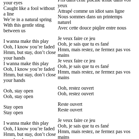
your eyes
yeux
Caught like a fool without
Attrapé comme un idiot sans ligne
a line
Nous sommes dans un printemps
We’re in a natural spring
naturel
With this gentle sting
Avec cette douce piqûre entre nous
between us
Je veux faire ce jeu
I wanna make this play
Ooh, je sais que tu es fané
Ooh, I know you’re faded
Hmm, mais restez, ne fermez pas vos
Hmm, but stay, don’t close
mains
your hands
Je veux faire ce jeu
I wanna make this play
Ooh, je sais que tu es fané
Ooh, I know you’re faded
Hmm, mais restez, ne fermez pas vos
Hmm, but stay, don’t close
mains
your hands
Ooh, restez ouvert
Ooh, stay open
Ooh, restez ouvert
Ooh, stay open
Reste ouvert
Stay open
Reste ouvert
Stay open
Je veux faire ce jeu
I wanna make this play
Ooh, je sais que tu es fané
Ooh, I know you’re faded
Hmm, mais restez, ne fermez pas vos
Hmm, but stay, don’t close
mains