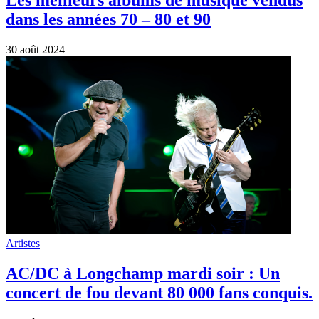
Les meilleurs albums de musique vendus
dans les années 70 – 80 et 90
30 août 2024
Artistes
AC/DC à Longchamp mardi soir : Un
concert de fou devant 80 000 fans conquis.