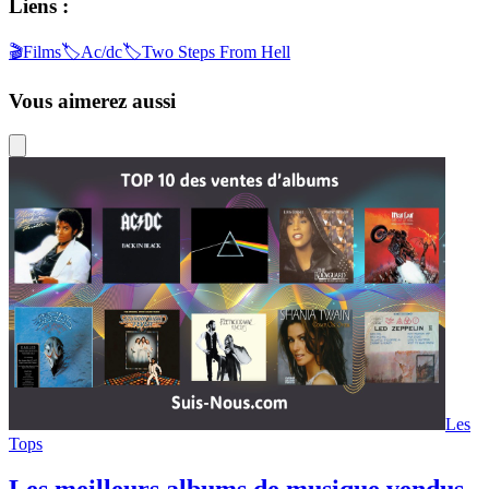
Liens :
🎬
Films
🏷️
Ac/dc
🏷️
Two Steps From Hell
Vous aimerez aussi
Les
Tops