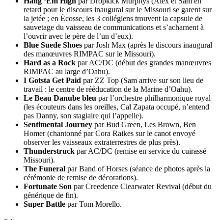
Hang ‘Em High
par Dropkick Murphys (Alex et Sam en
retard pour le discours inaugural sur le Missouri se garent sur
la jetée ; en Écosse, les 3 collégiens trouvent la capsule de
sauvetage du vaisseau de communications et s’acharnent à
l’ouvrir avec le père de l’un d’eux).
Blue Suede Shoes
par Josh Max (après le discours inaugural
des manœuvres RIMPAC sur le Missouri).
Hard as a Rock
par AC/DC (début des grandes manœuvres
RIMPAC au large d’Oahu).
I Gotsta Get Paid
par ZZ Top (Sam arrive sur son lieu de
travail : le centre de rééducation de la Marine d’Oahu).
Le Beau Danube bleu
par l’orchestre philharmonique royal
(les écouteurs dans les oreilles, Cal Zapata occupé, n’entend
pas Danny, son stagiaire qui l’appelle).
Sentimental Journey
par Bud Green, Les Brown, Ben
Homer (chantonné par Cora Raikes sur le canot envoyé
observer les vaisseaux extraterrestres de plus près).
Thunderstruck
par AC/DC (remise en service du cuirassé
Missouri).
The Funeral
par Band of Horses (séance de photos après la
cérémonie de remise de décorations).
Fortunate Son
par Creedence Clearwater Revival (début du
générique de fin).
Super Battle
par Tom Morello.