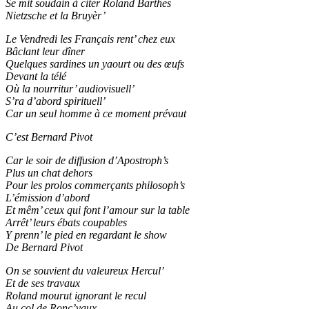
Se mit soudain à citer Roland Barthes
Nietzsche et la Bruyèr’
Le Vendredi les Français rent’ chez eux
Bâclant leur dîner
Quelques sardines un yaourt ou des œufs
Devant la télé
Où la nourritur’ audiovisuell’
S’ra d’abord spirituell’
Car un seul homme à ce moment prévaut
C’est Bernard Pivot
Car le soir de diffusion d’Apostroph’s
Plus un chat dehors
Pour les prolos commerçants philosoph’s
L’émission d’abord
Et mêm’ ceux qui font l’amour sur la table
Arrêt’ leurs ébats coupables
Y prenn’ le pied en regardant le show
De Bernard Pivot
On se souvient du valeureux Hercul’
Et de ses travaux
Roland mourut ignorant le recul
Au col de Ronc’vaux