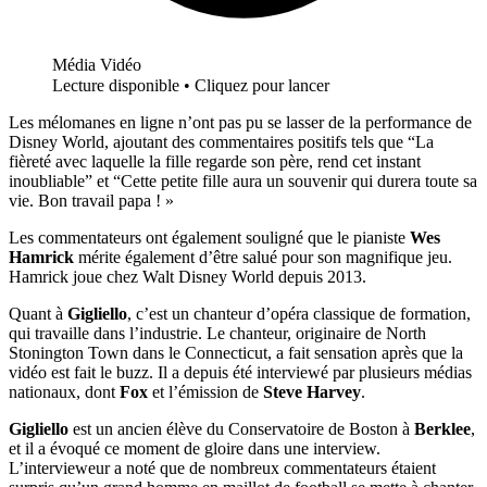
Média Vidéo
Lecture disponible • Cliquez pour lancer
Les mélomanes en ligne n’ont pas pu se lasser de la performance de
Disney World, ajoutant des commentaires positifs tels que “La
fièreté avec laquelle la fille regarde son père, rend cet instant
inoubliable” et “Cette petite fille aura un souvenir qui durera toute sa
vie. Bon travail papa ! »
Les commentateurs ont également souligné que le pianiste
Wes
Hamrick
mérite également d’être salué pour son magnifique jeu.
Hamrick joue chez Walt Disney World depuis 2013.
Quant à
Gigliello
, c’est un chanteur d’opéra classique de formation,
qui travaille dans l’industrie. Le chanteur, originaire de North
Stonington Town dans le Connecticut, a fait sensation après que la
vidéo est fait le buzz. Il a depuis été interviewé par plusieurs médias
nationaux, dont
Fox
et l’émission de
Steve Harvey
.
Gigliello
est un ancien élève du Conservatoire de Boston à
Berklee
,
et il a évoqué ce moment de gloire dans une interview.
L’intervieweur a noté que de nombreux commentateurs étaient