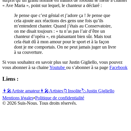
surpris qu’un grand homme en maillot de football se mette à chanter
« Ave Maria », point sur lequel, le chanteur a déclaré :
Je pense que c’est génial et j’adore ça ! Je pense que
cela ajoute aux réactions des gens une fois qu’ils
m’entendent chanter. Quand j’étais au Conservatoire,
on me disait toujours : « tu n’as pas l’air d’être un
chanteur d’opéra », en plaisantant bien sûr. Mais tout
cela était dû à mon amour pour le sport et à la façon
dont je me comportais. On ne peut jamais juger un livre
à sa couverture.
Si vous souhaitez en savoir plus sur Justin Gigliello, vous pouvez
vous abonner à sa chaine
Youtube
ou s’abonner à sa page
Facebook
Liens :
👨‍🎤
Artiste amateur
👨‍🎤
Artistes
📁
Insolite
🏷️
Justin Gigliello
Mentions légales
•
Politique de confidentialité
© 2026 Suis-Nous. Tous droits réservés.