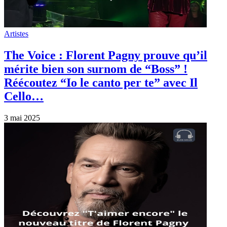
Artistes
The Voice : Florent Pagny prouve qu’il
mérite bien son surnom de “Boss” !
Réécoutez “Io le canto per te” avec Il
Cello…
3 mai 2025