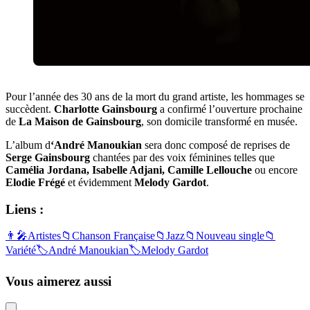
Pour l’année des 30 ans de la mort du grand artiste, les hommages se
succèdent.
Charlotte Gainsbourg
a confirmé l’ouverture prochaine
de
La Maison de Gainsbourg
, son domicile transformé en musée.
L’album d
‘André Manoukian
sera donc composé de reprises de
Serge Gainsbourg
chantées par des voix féminines telles que
Camélia Jordana, Isabelle Adjani, Camille Lellouche
ou encore
Elodie Frégé
et évidemment
Melody Gardot
.
Liens :
👨‍🎤
Artistes
📁
Chanson Française
📁
Jazz
📁
Nouveau single
📁
Variété
🏷️
André Manoukian
🏷️
Melody Gardot
Vous aimerez aussi