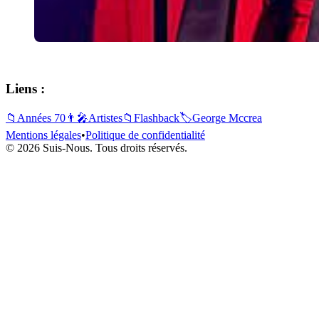
Liens :
📁
Années 70
👨‍🎤
Artistes
📁
Flashback
🏷️
George Mccrea
Mentions légales
•
Politique de confidentialité
© 2026 Suis-Nous. Tous droits réservés.