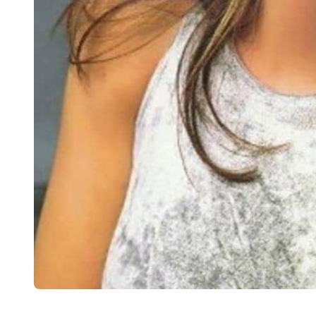
La deuxième spéciale, intitulée
Come on Over
, a été diffusée le 25
novembre 1999 devant une foule de 40 000 personnes.
Liens :
👨‍🎤
Artistes
🎵
International
🏷️
Backstreet Boys
🏷️
Shania Twain
Vous aimerez aussi