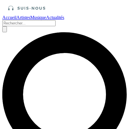
Accueil
Artistes
Musique
Actualités
Accueil
/
Artistes
Live 1999 : Shania Twain & Backstreet
Boys
Publié le 3 mars 2021