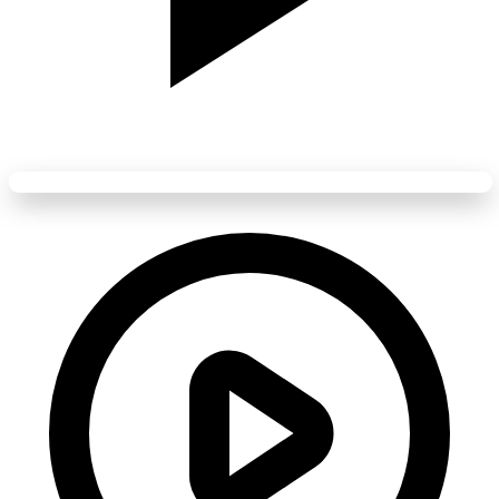
Live 1999 : Shania Twain & Backstreet Boys
Lecture disponible • Cliquez pour lancer
Extrait du DVD
The Specials
sorti en 2001 par
Shania Twain
. Il se
compose de deux émissions spéciales diffusées à l’époque de
Come
on Over
. Le premier concert est appelé
Winter Break
et a été tourné
à
Miami
pour 10.000 personnes. Il a été diffusé sur
CBS
en mars
1999. le groupe
Backstreet Boys
était invité spécial pendant
l’émission. Ils interprètent ensemble
From This Moment On
, l’une
des chansons les plus connues de
Shania Twain.