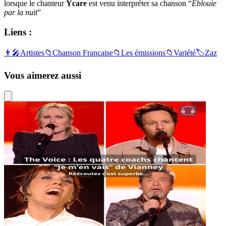
lorsque le chanteur
Ycare
est venu interpréter sa chanson “
Eblouie
par la nuit
”
Liens :
👨‍🎤
Artistes
📁
Chanson Française
📁
Les émissions
📁
Variété
🏷️
Zaz
Vous aimerez aussi