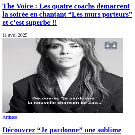
The Voice : Les quatre coachs démarrent
la soirée en chantant “Les murs porteurs”
et c’est superbe !!
11 avril 2025
Artistes
Découvrez “Je pardonne” une sublime