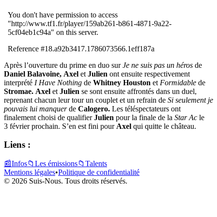
Après l’ouverture du prime en duo sur
Je ne suis pas un héros
de
Daniel Balavoine,
Axel
et
Julien
ont ensuite respectivement
interprété
I Have Nothing
de
Whitney Houston
et
Formidable
de
Stromae.
Axel
et
Julien
se sont ensuite affrontés dans un duel,
reprenant chacun leur tour un couplet et un refrain de
Si seulement je
pouvais lui manquer
de
Calogero.
Les téléspectateurs ont
finalement choisi de qualifier
Julien
pour la finale de la
Star Ac
le
3 février prochain. S’en est fini pour
Axel
qui quitte le château.
Liens :
📰
Infos
📁
Les émissions
📁
Talents
Mentions légales
•
Politique de confidentialité
© 2026 Suis-Nous. Tous droits réservés.