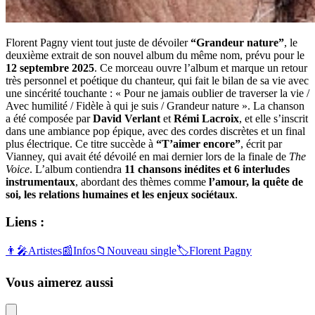
Florent Pagny vient tout juste de dévoiler
“Grandeur nature”
, le
deuxième extrait de son nouvel album du même nom, prévu pour le
12 septembre 2025
. Ce morceau ouvre l’album et marque un retour
très personnel et poétique du chanteur, qui fait le bilan de sa vie avec
une sincérité touchante : « Pour ne jamais oublier de traverser la vie /
Avec humilité / Fidèle à qui je suis / Grandeur nature ». La chanson
a été composée par
David Verlant
et
Rémi Lacroix
, et elle s’inscrit
dans une ambiance pop épique, avec des cordes discrètes et un final
plus électrique. Ce titre succède à
“T’aimer encore”
, écrit par
Vianney, qui avait été dévoilé en mai dernier lors de la finale de
The
Voice
. L’album contiendra
11 chansons inédites et 6 interludes
instrumentaux
, abordant des thèmes comme
l’amour, la quête de
soi, les relations humaines et les enjeux sociétaux
.
Liens :
👨‍🎤
Artistes
📰
Infos
📁
Nouveau single
🏷️
Florent Pagny
Vous aimerez aussi