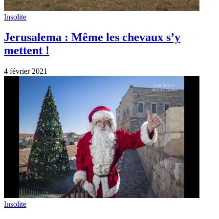
Insolite
Jerusalema : Même les chevaux s’y
mettent !
4 février 2021
Insolite