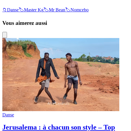
📁
Danse
🏷️
Master Kg
🏷️
Mr Bean
🏷️
Nomcebo
Vous aimerez aussi
Danse
Jerusalema : à chacun son style – Top