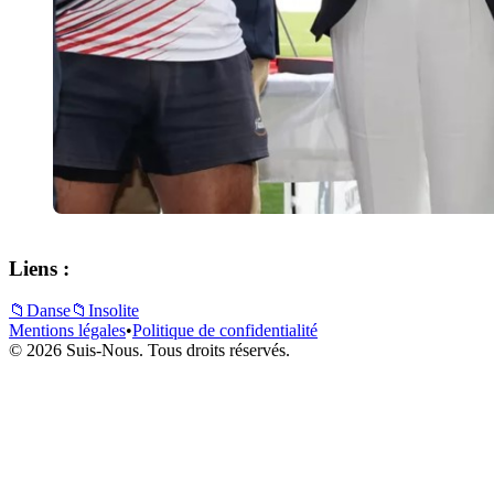
Liens :
📁
Danse
📁
Insolite
Mentions légales
•
Politique de confidentialité
© 2026 Suis-Nous. Tous droits réservés.