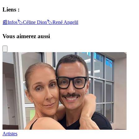
Liens :
📰
Infos
🏷️
Céline Dion
🏷️
René Angelil
Vous aimerez aussi
Artistes