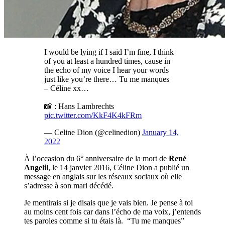
I would be lying if I said I’m fine, I think
of you at least a hundred times, cause in
the echo of my voice I hear your words
just like you’re there… Tu me manques
– Céline xx…
📸 : Hans Lambrechts
pic.twitter.com/KkF4K4kFRm
— Celine Dion (@celinedion)
January 14,
2022
À l’occasion du 6° anniversaire de la mort de
René
Angelil
, le 14 janvier 2016, Céline Dion a publié un
message en anglais sur les réseaux sociaux où elle
s’adresse à son mari décédé.
Je mentirais si je disais que je vais bien. Je pense à toi
au moins cent fois car dans l’écho de ma voix, j’entends
tes paroles comme si tu étais là. “Tu me manques”