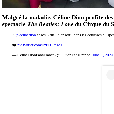
Malgré la maladie, Céline Dion profite des
spectacle
The Beatles: Love
du Cirque du So
‼️
@celinedion
et ses 3 fils , hier soir , dans les coulisses du 
❤️
pic.twitter.com/0zFDJjtqwX
— CelineDionFansFrance (@CDionFansFrance)
June 1, 2024