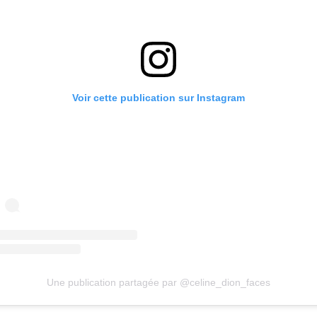
Voir cette publication sur Instagram
Une publication partagée par @celine_dion_faces