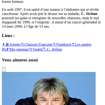
bonne humeur.
En août 1997, il est opéré d’une tumeur à l’abdomen qui se révèle
cancéreuse. Après avoir pris le dessus sur sa maladie,
C. Jérôme
poursuit ses galas et enregistre de nouvelles chansons, mais le mal
réapparaît fin 1999, et l’emporte : il meurt d’un cancer généralisé le
14 mars 2000, à l’âge de 53 ans.
Liens :
👨‍🎤
Artistes
📁
Chanson Française
📁
Flashback
📁
Les années
80
🎵
Mix musique
📁
Variété
🏷️
C. Jérôme
Vous aimerez aussi