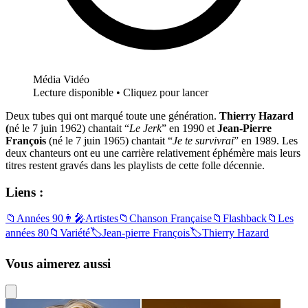
Média Vidéo
Lecture disponible • Cliquez pour lancer
Deux tubes qui ont marqué toute une génération.
Thierry Hazard
(
né le 7 juin 1962) chantait “
Le Jerk
” en 1990 et
Jean-Pierre
François
(né le 7 juin 1965) chantait “
Je te survivrai
” en 1989. Les
deux chanteurs ont eu une carrière relativement éphémère mais leurs
titres restent gravés dans les playlists de cette folle décennie.
Liens :
📁
Années 90
👨‍🎤
Artistes
📁
Chanson Française
📁
Flashback
📁
Les
années 80
📁
Variété
🏷️
Jean-pierre François
🏷️
Thierry Hazard
Vous aimerez aussi