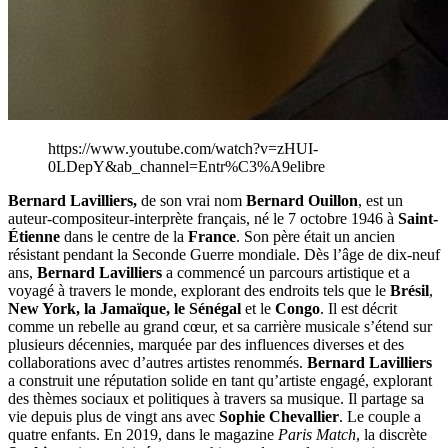
https://www.youtube.com/watch?v=zHUI-
0LDepY&ab_channel=Entr%C3%A9elibre
Bernard Lavilliers,
de son vrai nom
Bernard Ouillon
, est un
auteur-compositeur-interprète français, né le 7 octobre 1946 à
Saint-
Étienne
dans le centre de la
France
. Son père était un ancien
résistant pendant la Seconde Guerre mondiale. Dès l’âge de dix-neuf
ans,
Bernard Lavilliers
a commencé un parcours artistique et a
voyagé à travers le monde, explorant des endroits tels que le
Brésil
,
New York, la Jamaïque, le Sénégal
et le
Congo
. Il est décrit
comme un rebelle au grand cœur, et sa carrière musicale s’étend sur
plusieurs décennies, marquée par des influences diverses et des
collaborations avec d’autres artistes renommés.
Bernard Lavilliers
a construit une réputation solide en tant qu’artiste engagé, explorant
des thèmes sociaux et politiques à travers sa musique. Il partage sa
vie depuis plus de vingt ans avec
Sophie Chevallier
. Le couple a
quatre enfants. En 2019, dans le magazine
Paris Match
, la discrète