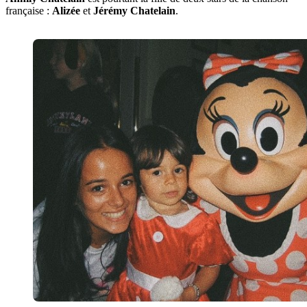
française :
Alizée
et
Jérémy Chatelain
.