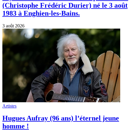
(Christophe Frédéric Durier) né le 3 août
1983 à Enghien-les-Bains.
3 août 2026
Artistes
Hugues Aufray (96 ans) l’éternel jeune
homme !