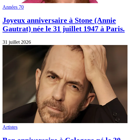
Bon anniversaire à Calogero né le 30
juillet 1971 à Échirolles
30 juillet 2026
Artistes
DJ Kavinsky est mort ! Il avait 50 ans.
Son tube “Nightcall” joué avec Angèle