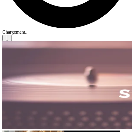
Artistes
Bon anniversaire à Bruno Pelletier (“Le
temps des cathédrale”) né le 7 août à
Charlesbourg (Quebec)
7 août 2026