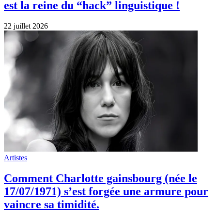
est la reine du “hack” linguistique !
22 juillet 2026
Artistes
Comment Charlotte gainsbourg (née le
17/07/1971) s’est forgée une armure pour
vaincre sa timidité.