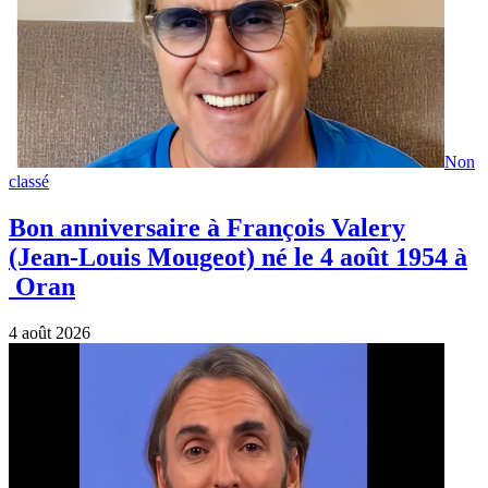
Non
classé
Bon anniversaire à François Valery
(Jean-Louis Mougeot) né le 4 août 1954 à
Oran
4 août 2026