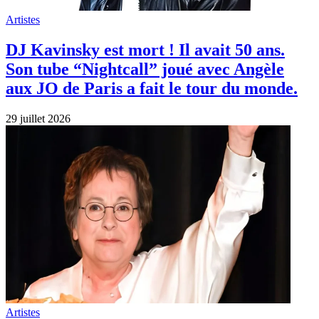
Artistes
DJ Kavinsky est mort ! Il avait 50 ans.
Son tube “Nightcall” joué avec Angèle
aux JO de Paris a fait le tour du monde.
29 juillet 2026
Artistes